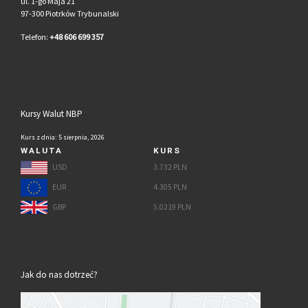
ul. 1-go Maja 21
97-300 Piotrków Trybunalski
Telefon:
+48 606 699 357
Kursy Walut NBP
Kurs z dnia: 5 sierpnia, 2026
WALUTA
KURS
USD
3.732 PLN
EUR
4.305 PLN
GBP
5.0219 PLN
Jak do nas dotrzeć?