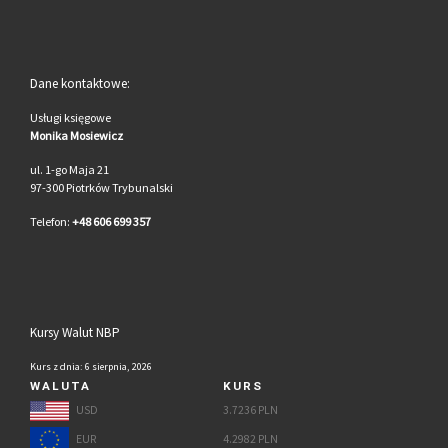
Dane kontaktowe:
Usługi księgowe
Monika Mosiewicz
ul. 1-go Maja 21
97-300 Piotrków Trybunalski
Telefon:
+48 606 699 357
Kursy Walut NBP
Kurs z dnia: 6 sierpnia, 2026
WALUTA
KURS
USD
3.7236 PLN
EUR
4.2982 PLN